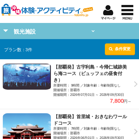
条件変更
プラン数：
3
件
【那覇発】古宇利島・今帰仁城跡美
ら海コース（ビュッフェの昼食付
き）
所要時間： 9時間 ／対象年齢：年齢制限なし
開催場所：那覇市
開催期間：2026年07月01日 ～ 2026年09月30日
7,800
円～
【那覇発】首里城・おきなわワール
ドコース
所要時間： 7時間 ／対象年齢：年齢制限なし
開催場所：那覇市
開催期間：2026年06月01日 ～ 2026年09月30日