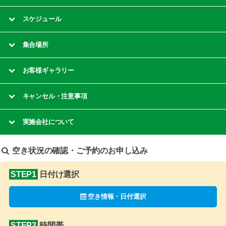
小人（4歳～中学生）
600円
大人（高校生以上）
料金
スケジュール
1,200円
料金に含まれてい
鍾乳洞見学
集合場所
入場料
るもの
鍾乳洞の見学
お支払い方法
現金のみ
お客様ギャラリー
対象
－
キャンセル・注意事項
ご準備いただくも
－
の
■キャンセルポリシー
実施会社について
開催期間
2026年7月1日～2027年3月31日
■注意事項
石垣1666 石垣市 沖縄県
空き状況の確認・ご予約のお申し込み
集合時間
営業時間 9：00～最終受付18：00（18：30閉園） 年中無休
－
石垣島鍾乳洞
所要時間
STEP1
日付け選択
30分
集合場所
石垣島鍾乳洞
空き情報・日付選択
最小催行
1名
実施会社
石垣島鍾乳洞
STEP2
時間帯