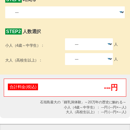
なし。
送迎
現地集合・解散
所在地
沖縄県石垣市石垣1666
実施会社
石垣島鍾乳洞
・WEB受付締め切り後、お電話にて空き状況の確認・ご予約を承っており
STEP2
人数選択
< 電話お問い合わせ >
ます。
0980-83-1550
・他のクーポン券・金券・割引券との併用はできません。
人
小人（4歳～中学生）：
＜備考・注意事項・その他＞
営業時間 9：00～最終受付18：00（18：30閉園） 年中無休
人
大人（高校生以上）：
---円
合計料金(税込)
石垣島最大の「鍾乳洞体験」～20万年の歴史に触れる～
小人（4歳～中学生）：
---
円 (
---
円×
---
人)
大人（高校生以上）：
---
円 (
---
円×
---
人)