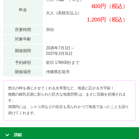
600円（税込）
料金
大人（高校生以上）
1,200円（税込）
所要時間
30分
対象年齢
2026年7月1日～
開催期間
2027年3月31日
予約締切
前日 17時00分まで
開催場所
沖縄県石垣市
悠久の時を感じさせてくれる水琴窟など、地底に広がる大宇宙！
無数の鍾乳石群に彩られた巨大な地底空間 は、まさに宮殿を彷彿されま
す。
洞窟内には、シャコ貝などの化石も見られかつて海底であったことを語り
掛けてくれます。
詳細