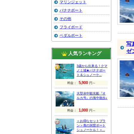
マリンジェット
バナナボート
その他
フライボード
ペダルボート
写
ゼ
人気ランキング
3歳から出来る！クマ
ノミ城★バナナボー
ト＆シュノーケ...
5,900
料金：
円～
大型水中観光船『オ
ルカ号』の海中散歩♪
1,000
料金：
円～
＜お得なセットプラ
ン＞青の洞窟ボート
シュノーケル！＋...