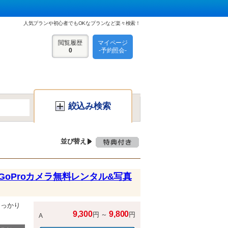
人気プランや初心者でもOKなプランなど楽々検索！
閲覧履歴
マイページ
0
-予約照会-
絞込み検索
並び替え
oProカメラ無料レンタル&写真
しっかり
9,300
9,800
円 ～
円
A