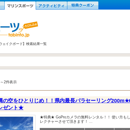
ウェイクボード】検索結果一覧
1～2件表示
縄の空をひとりじめ！！県内最長パラセーリング200m★G
レゼント★
★特典★ GoProカメラの無料レンタル！！ 使い方も
レクチャーさせて頂きます！ ...