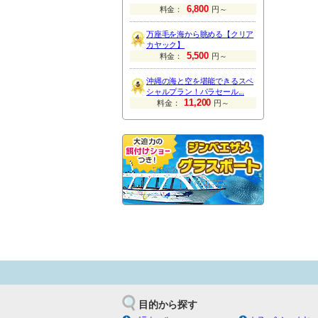
6,800
料金：
円～
万座毛を海から眺める【クリア
カヤック】
5,500
料金：
円～
沖縄の海と空を堪能できるスペ
シャルプラン！パラセール...
11,200
料金：
円～
目的から探す