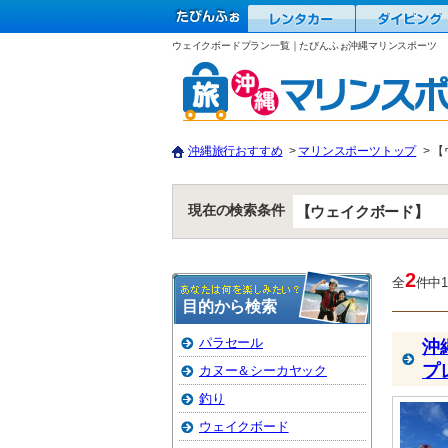
ウェイクボードプラン一覧｜たびんふぉ沖縄マリンスポーツ
沖縄旅行おすすめ
マリンスポーツトップ
【
現在の検索条件
【ウェイクボード】
2
全
件中
目的から検索
パラセール
沖
プ
カヌー＆シーカヤック
釣り
ウェイクボード