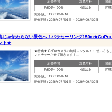
所要時間
対象年齢
開催
約60分～90分
4歳以上
宜野
実施会社：COCOMARINE
開催期間：2026年07月01日 ～ 2026年09月30日
真じゃ伝わらない景色へ！パラセーリング150m★GoPr
ント★
★特典★ GoProカメラの無料レンタル！！ 使い方も
レクチャーさせて頂きます！...
所要時間
対象年齢
開催
約60分～90分
4歳以上
宜野
実施会社：COCOMARINE
開催期間：2026年07月01日 ～ 2026年09月30日