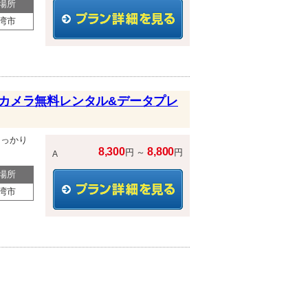
場所
湾市
oカメラ無料レンタル&データプレ
しっかり
8,300
8,800
円 ～
円
A
場所
湾市