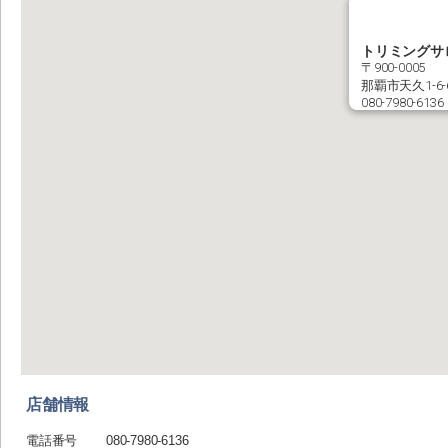
トリミングサ
〒900-0005
那覇市天久1-
080-7980-6136
店舗情報
電話番号
080-7980-6136