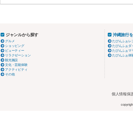
ジャンルから探す
沖縄旅行
グルメ
たびんふぉレ
ショッピング
たびんふぉダ
ビューティー
たびんふぉマ
リラクゼーション
たびんふぉ体
観光施設
文化・芸能体験
アクティビティ
その他
個人情報保
copyright